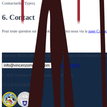
Contractuelles Types).
6. Contact
Pour toute question sur les cookies, contactez-nous via la
page Contac
Vincenzo Modica propose un accompagnement volcanologique certifié, de
info@vincenzomodica.com
+39 333 304 0377
© 2026 Vincenzo Modica. Tous droits réservés.
TVA IT05857820871