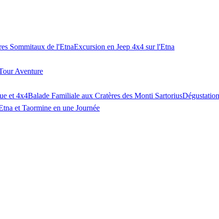
es Sommitaux de l'Etna
Excursion en Jeep 4x4 sur l'Etna
Tour Aventure
ue et 4x4
Balade Familiale aux Cratères des Monti Sartorius
Dégustation
Etna et Taormine en une Journée