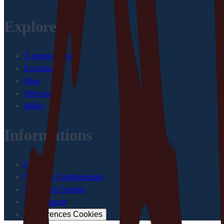
Explorer
À propos de moi
Excursions
Blog
Webcam
Météo
Informations
FAQ
Notice de Confidentialité
Notice des Cookies
Me Contacter
Préférences Cookies