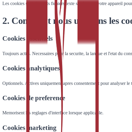
Les cookies sont de petits fichiers texte stockes sur votre appareil pou
2. Comment nous utilisons les co
Cookies essentiels
Toujours actifs. Necessaires pour la securite, la langue et l'etat du co
Cookies analytiques
Optionnels. Actives uniquement apres consentement pour analyser le t
Cookies de preference
Memorisent les reglages d'interface lorsque applicable.
Cookies marketing