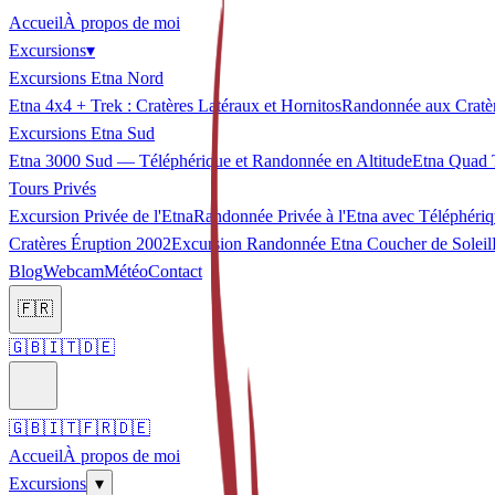
Accueil
À propos de moi
Excursions
▾
Excursions Etna Nord
Etna 4x4 + Trek : Cratères Latéraux et Hornitos
Randonnée aux Cratèr
Excursions Etna Sud
Etna 3000 Sud — Téléphérique et Randonnée en Altitude
Etna Quad 
Tours Privés
Excursion Privée de l'Etna
Randonnée Privée à l'Etna avec Téléphériq
Cratères Éruption 2002
Excursion Randonnée Etna Coucher de Soleil
Blog
Webcam
Météo
Contact
🇫🇷
🇬🇧
🇮🇹
🇩🇪
🇬🇧
🇮🇹
🇫🇷
🇩🇪
Accueil
À propos de moi
Excursions
▾