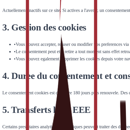
Actuellement inactifs sur ce site. Si actives a l'avenir, un consenteme
3. Gestion des cookies
•
Vous pouvez accepter, refuser ou modifier vos preferences via 
•
Le consentement peut etre retire a tout moment sans effet retroa
•
Vous pouvez egalement supprimer les cookies depuis votre nav
4. Duree du consentement et con
Le consentement cookies est conserve 180 jours puis renouvele. Des d
5. Transferts hors EEE
Certains prestataires analytics ou techniques peuvent traiter des donne