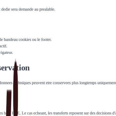
nt dedie sera demande au prealable.
le bandeau cookies ou le footer.
ctif.
igateur.
servation
onnees techniques peuvent etre conservees plus longtemps uniquement e
es hors EEE. Le cas echeant, les transferts reposent sur des decisions d