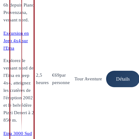
6h depuis Piano
Provenzana,
versant nord.
Excursion en
Jeep 4x4 sur
l'Etna
Explorez le
versant nord de
2,5
€
69
par
l'Etna en jeep
Tour Aventure
Détails
heures
personne
4x4, atteignez
les cratères de
l'éruption 2002
et le belvédère
Pizzi Deneri à 2
850 m.
Etna 3000 Sud