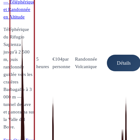
— Téléphérique
et Randonnée
en Altitude
Téléphérique
du Rifugio
Sapienza
jusqu'à 2 500
5
€
104
par
Randonnée
m, puis
Détails
heures
personne
Volcanique
randonnée
guidée vers les
cratères
Barbagallo à 3
000 m —
tunnel de lave
et panorama sur
la Valle del
Bove.