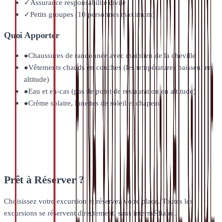
✓
Assurance responsabilité civile
✓
Petits groupes (10 personnes maximum)
Quoi Apporter
●
Chaussures de randonnée avec maintien de la cheville
●
Vêtements chauds en couches (les températures baissent en
altitude)
●
Eau et en-cas (pas de point de restauration en altitude)
●
Crème solaire, lunettes de soleil et chapeau
Prêt à Réserver ?
Choisissez votre excursion et réservez votre place. Toutes les
excursions se réservent directement, sans intermédiaire.