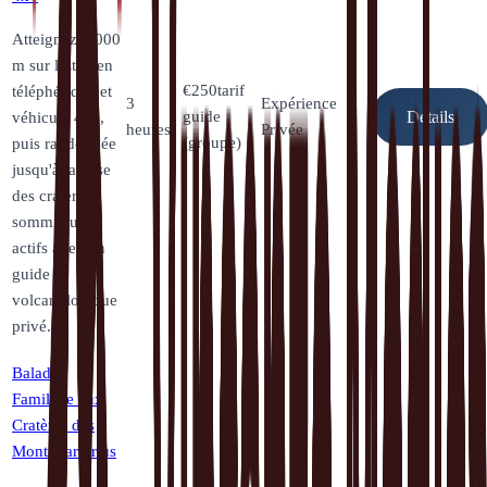
Atteignez 3 000
m sur l'Etna en
€
250
tarif
téléphérique et
3
Expérience
guide
véhicule 4x4,
Détails
heures
Privée
(groupe)
puis randonnée
jusqu'à la base
des cratères
sommitaux
actifs avec un
guide
volcanologique
privé.
Balade
Familiale aux
Cratères des
Monti Sartorius