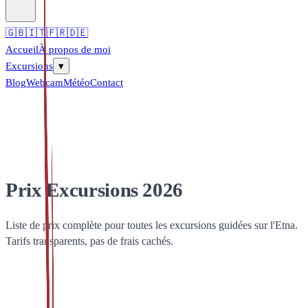
🇬🇧
🇮🇹
🇫🇷
🇩🇪
Accueil
À propos de moi
Excursions
▾
Blog
Webcam
Météo
Contact
Prix Excursions 2026
Liste de prix complète pour toutes les excursions guidées sur l'Etna.
Tarifs transparents, pas de frais cachés.