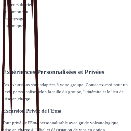
couleurs du ciel
en parcourant
les paysages
volcaniques.
Expériences Personnalisées et Privées
Ces excursions sont adaptées à votre groupe. Contactez-moi pour un
devis personnalisé selon la taille du groupe, l'itinéraire et le lieu de
prise en charge.
Excursion Privée de l'Etna
Tour privé de l'Etna personnalisable avec guide volcanologique,
prise en charge à l'hôtel et dégustation de vins en option.