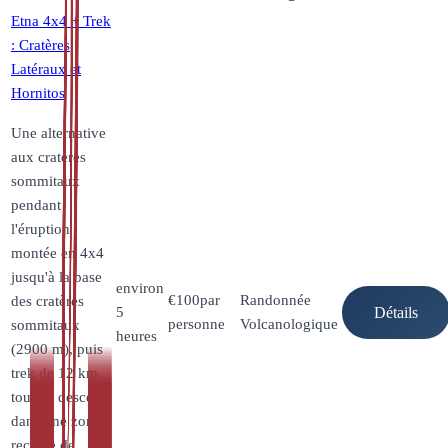
Etna 4x4 + Trek
: Cratères
Latéraux et
Hornitos
Une alternative
aux cratères
sommitaux
pendant
l'éruption :
montée en 4x4
jusqu'à la base
environ
€
100
par
Randonnée
des cratères
5
Détails
personne
Volcanologique
sommitaux
heures
(2900 m), puis
trek de 12 km
tout en descente
dans une zone
reculée de