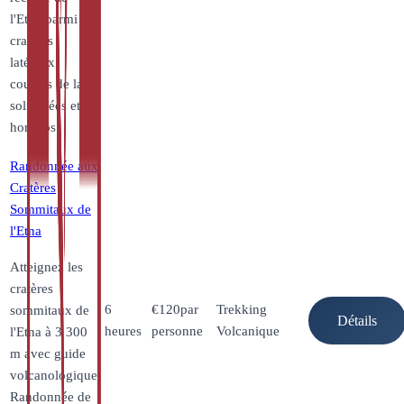
l'Etna parmi
cratères
latéraux,
coulées de lave
solidifiées et
hornitos.
Randonnée aux
Cratères
Sommitaux de
l'Etna
Atteignez les
cratères
6
€
120
par
Trekking
sommitaux de
Détails
heures
personne
Volcanique
l'Etna à 3 300
m avec guide
volcanologique.
Randonnée de