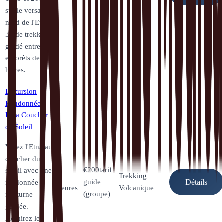
sur le versant
nord de l'Etna.
3h de trekking
guidé entre lave
et forêts de
hêtres.
Excursion
Randonnée
Etna Coucher
de Soleil
Vivez l'Etna au
coucher du
€
200
tarif
soleil avec une
3
Trekking
guide
randonnée
Détails
heures
Volcanique
(groupe)
nocturne
guidée.
Admirez les