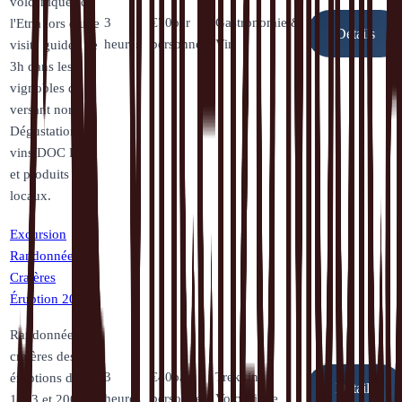
volcaniques de
3
€
70
par
Gastronomie &
l'Etna lors d'une
Détails
heures
personne
Vin
visite guidée de
3h dans les
vignobles du
versant nord.
Dégustation de
vins DOC Etna
et produits
locaux.
Excursion
Randonnée
Cratères
Éruption 2002
Randonnée aux
cratères des
3
€
40
par
Trekking
éruptions de
Détails
heures
personne
Volcanique
1923 et 2002