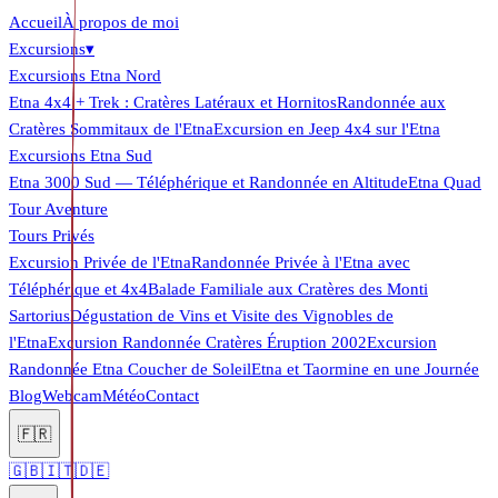
Accueil
À propos de moi
Excursions
▾
Excursions Etna Nord
Etna 4x4 + Trek : Cratères Latéraux et Hornitos
Randonnée aux
Cratères Sommitaux de l'Etna
Excursion en Jeep 4x4 sur l'Etna
Excursions Etna Sud
Etna 3000 Sud — Téléphérique et Randonnée en Altitude
Etna Quad
Tour Aventure
Tours Privés
Excursion Privée de l'Etna
Randonnée Privée à l'Etna avec
Téléphérique et 4x4
Balade Familiale aux Cratères des Monti
Sartorius
Dégustation de Vins et Visite des Vignobles de
l'Etna
Excursion Randonnée Cratères Éruption 2002
Excursion
Randonnée Etna Coucher de Soleil
Etna et Taormine en une Journée
Blog
Webcam
Météo
Contact
🇫🇷
🇬🇧
🇮🇹
🇩🇪