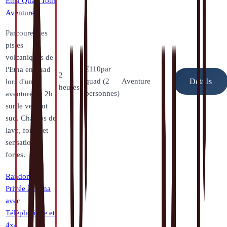
Etna Quad Tour
Aventure
Parcourez les
pistes
volcaniques de
€
110
par
l'Etna en quad
2
quad (2
Aventure
lors d'une
Détails
heures
personnes)
aventure de 2h
sur le versant
sud. Champs de
lave, forêts et
sensations
fortes.
Randonnée
Privée à l'Etna
avec
Téléphérique et
4x4