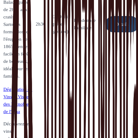
Balade guidée
de 2h30 aux
€
200
tarif
cratères
Randonnée
2h30
guide
Sartorius
Détails
Familiale
(groupe)
formés lors de
l'éruption de
1865. Sentier
facile en forêt
de bouleaux,
idéal pour les
familles.
Dégustation de
Vins et Visite
des Vignobles
de l'Etna
Découvrez les
vins