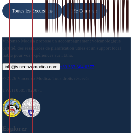
Toutes les Excursions
Me Contacter
Vincenzo Modica propose un accompagnement volcanologique
certifié, des ressources de planification utiles et un support local
fiable pour vos expériences sur l'Etna.
info@vincenzomodica.com
+39 333 304 0377
© 2026 Vincenzo Modica. Tous droits réservés.
TVA IT05857820871
Explorer